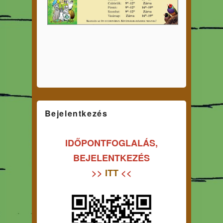
Bejelentkezés
IDŐPONTFOGLALÁS,
BEJELENTKEZÉS
>>
ITT
<<