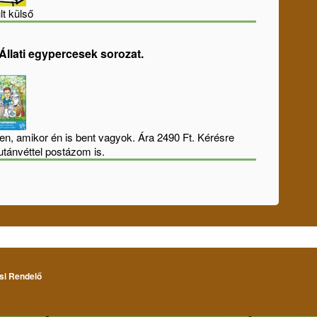
lt külső
Állati egypercesek sorozat.
n, amikor én is bent vagyok. Ára 2490 Ft. Kérésre
utánvéttel postázom is.
osi Rendelő