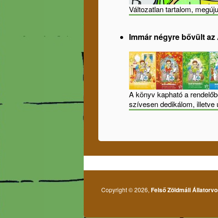
Változatlan tartalom, megúju
Immár négyre bővült az 
A könyv kapható a rendelőbe
szívesen dedikálom, illetve 
Copyright © 2026,
Felső Zöldmáli Állatorv