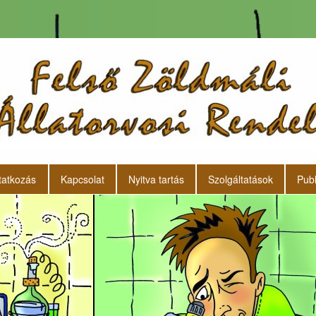
atkozás
Kapcsolat
Nyitva tartás
Szolgáltatások
Publ