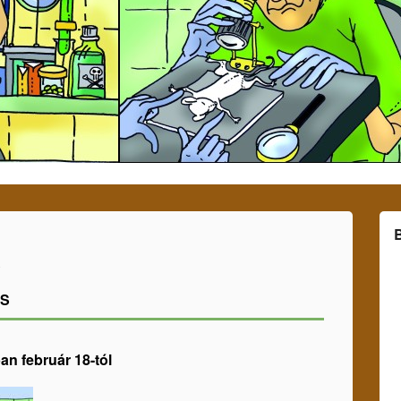
ÁS
an február 18-tól